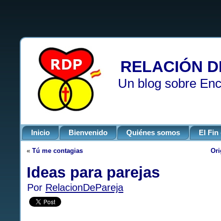
RELACIÓN D
Un blog sobre Enc
Inicio
Bienvenido
Quiénes somos
El Fi
«
Tú me contagias
Ori
Ideas para parejas
Por
RelacionDePareja