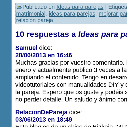
Publicado en
Ideas para parejas
|
Etique
matrimonial
,
ideas para parejas
,
mejorar pa
relacion pareja
10 respuestas a
Ideas para p
Samuel
dice:
28/06/2013 en 16:46
Muchas gracias por vuestro comentario. 
enero y actualmente publico 3 veces a l
ampliando el contenido. Tengo en desarro
videotutoriales con manualidades DIY y d
la pareja. Espero que os guste y podéis s
no perder detalle. Un saludo y ánimo co
RelacionDePareja
dice:
03/06/2013 en 18:49
Este blog es de un chico de Bizkaia, MU