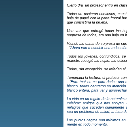
Cierto día, un profesor entró en cla
Todos se pusieron nerviosos, asust
hoja de papel con la parte frontal h
que consistiría la prueba.
Una vez que entregó todas las hoja
sorpresa de todos, era una hoja en 
Viendo las caras de sorpresa de sus 
- “
Ahora van a escribir una redacció
Todos los jóvenes, confundidos, se 
maestro recogió las hojas, las coloc
Todas, sin excepción, se referían al
Terminada la lectura, el profesor co
- “
Este test no es para darles una n
blanco, todos centraron su atención
blanco entera, para ver y aprovecha
La vida es un regalo de la naturale
celebrar: amigos que nos apoyan, 
milagros que suceden diariamente a
sea un problema de salud, la falta de
Los puntos negros son mínimos en 
mente en todo momento.