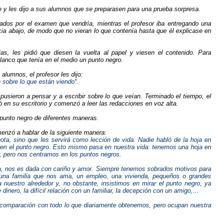
se y les dijo a sus alumnos que se preparasen para una prueba sorpresa.
ados por el examen que vendría, mientras el profesor iba entregando una
acia abajo, de modo que no vieran lo que contenía hasta que él explicase en
s, les pidió que diesen la vuelta al papel y viesen el contenido. Para
blanco que tenía en el medio un punto negro.
alumnos, el profesor les dijo:
n sobre lo que están viendo
“.
pusieron a pensar y a escribir sobre lo que veían.
Terminado el tiempo, el
ó en su escritorio y com
enzó a leer las redacciones en voz alta.
 punto negro de diferentes maneras.
menzó a hablar de la siguiente manera:
ota, sino que les servirá como lección de vida. Nadie habló de la hoja en
 en el punto negro. Esto mismo pasa en nuestra vida: tenemos una hoja en
r, pero nos centramos en los puntos negros.
za, nos es dada con cariño y amor. Siempre tenemos sobrados motivos para
una familia que nos ama, un empleo, una vivienda, pequeños o grandes
 nuestro alrededor y, no obstante, insistimos en mirar el
punto negro, ya
 dinero, la difícil relación con un familiar, la decepción con un amigo,…
comparación con todo lo que diariamente obtenemos, pero ocupan nuestra