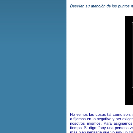
Desvíen
su atención de los puntos 
No vemos las cosas tal como son, s
a fijarnos en lo negativo y ser exig
nosotros mismos. Para asignarnos
tiempo. Si digo: “soy una persona v
más bien pensaría que yo
soy
un cob