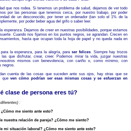
ad que nos rodea. Si tenemos un problema de salud, dejamos de ver todo
mos por las personas que tenemos cerca, por nuestro trabajo, por poder
bondad de un desconocido, por tener un ordenador (tan solo el 1% de la
plemente, por poder beber agua del grifo o saber leer.
la esperanza. Dejamos de creer en nuestras posibilidades, porque estamos
uerte. Cuando nos fijamos en los puntos negros, se agrandan. Crecen en
ensamientos, hasta que ocupan toda la hoja de papel y no queda nada en
para la esperanza, para la alegría, para
ser felices
. Siempre hay trozos
as que disfrutar, crear, creer. Podemos mirar la vida, juzgar nuestras
 nosotros mismos con benevolencia, con cariño o, como mínimo, con
s negros.
an cuenta de las cosas que suceden ante sus ojos, hay otras que se
as que
ven cómo podrían ser esas mismas cosas y se esfuerzan en
é clase de persona eres tú?
diferentes) :
? ¿Cómo me siento ante esto?
de nuestra relación de pareja? ¿Cómo me siento?
de mi situación laboral? ¿Cómo me siento ante esto?