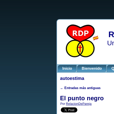
R
Un
Inicio
Bienvenido
Q
autoestima
←
Entradas más antiguas
El punto negro
Por
RelacionDePareja