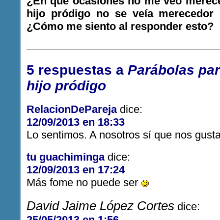
¿En que ocasiones no me veo merece
hijo pródigo no se veía merecedor
¿Cómo me siento al responder esto?
5 respuestas a
Parábolas para
hijo pródigo
RelacionDePareja
dice:
12/09/2013 en 18:33
Lo sentimos. A nosotros sí que nos gust
tu guachiminga
dice:
12/09/2013 en 17:24
Más fome no puede ser
David Jaime López Cortes
dice:
25/05/2013 en 1:56