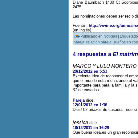
Diane Baumbach 1430 Ct Scorpious. 
2475.
Las nominaciones deben ser recibid
Fuente :
http://wwme.org/annual-se
(en inglés)
Publicado en
Noticias
|
Etiquetado
pareja
,
relacion pareja
,
sueños en co
4 respuestas a
El matri
MARCO Y LULU MONTERO
29/12/2012 en 5:53
Excelente idea de reconocer el amor
que el mundo esta rechazando el valo
importante para para la familia y l
37 de casados.
Pareja
dice:
12/01/2012 en 1:36
Dios! 82 añazos de casados, eso sí
jessica
dice:
18/12/2011 en 16:29
Que buena idea.es un gran reconocimi