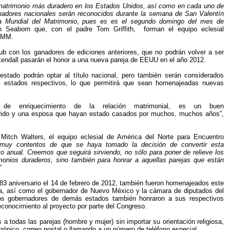
matrimonio más duradero en los Estados Unidos, así como en cada uno de
ganadores nacionales serán reconocidos durante la semana de San Valentín
ía Mundial del Matrimonio, pues es es el segundo domingo del mes de
en Seaborn que, con el padre Tom Griffith, forman el equipo eclesial
 EMM.
b con los ganadores de ediciones anteriores, que no podrán volver a ser
kendall pasarán el honor a una nueva pareja de EEUU en el año 2012.
stado podrán optar al título nacional, pero también serán considerados
 estados respectivos, lo que permitirá que sean homenajeadas nuevas
o de enriquecimiento de la relación matrimonial, es un buen
do y una esposa que hayan estado casados ​​por muchos, muchos años”,
Mitch Walters, el equipo eclesial de América del Norte para Encuentro
muy contentos de que se haya tomado la decisión de convertir esta
to anual. Creemos que seguirá sirviendo, no sólo para poner de relieve los
onios duraderos, sino también para honrar a aquellas parejas que están
”
83 aniversario el 14 de febrero de 2012, también fueron homenajeados este
a, así como el gobernador de Nuevo México y la cámara de diputados del
Los gobernadores de demás estados también honraron a sus respectivos
conocimiento al proyecto por parte del Congreso.
 a todas las parejas (hombre y mujer) sin importar su orientación religiosa,
rónico, correo postal o llamando a un número de teléfono especial.