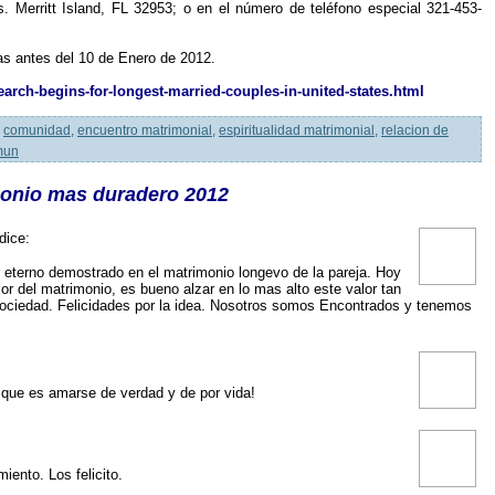
Merritt Island, FL 32953; o en el número de teléfono especial 321-453-
as antes del 10 de Enero de 2012.
arch-begins-for-longest-married-couples-in-united-states.html
comunidad
,
encuentro matrimonial
,
espiritualidad matrimonial
,
relacion de
mun
monio mas duradero 2012
dice:
 eterno demostrado en el matrimonio longevo de la pareja. Hoy
r del matrimonio, es bueno alzar en lo mas alto este valor tan
a sociedad. Felicidades por la idea. Nosotros somos Encontrados y tenemos
 que es amarse de verdad y de por vida!
ento. Los felicito.