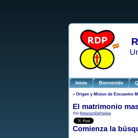
R
Un
Inicio
Bienvenido
Q
«
Origen y Mision de Encuentro M
El matrimonio mas
Por
RelacionDePareja
Comienza la búsq