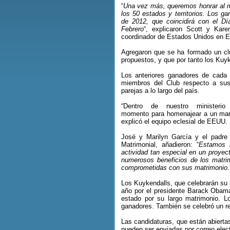
“
Una vez más, queremos honrar al 
los 50 estados y territorios. Los 
de 2012, que coincidirá con el D
Febrero
“, explicaron Scott y Kar
coordinador de Estados Unidos en
Agregaron que se ha formado un clu
propuestos, y que por tanto los Kuy
Los anteriores ganadores de cada e
miembros del Club respecto a sus
parejas a lo largo del país.
“Dentro de nuestro ministeri
momento para homenajear a un mari
explicó el equipo eclesial de EEUU.
José y Marilyn García y el padre 
Matrimonial, añadieron: “
Estamos 
actividad tan especial en un proyec
numerosos beneficios de los matrim
comprometidas con sus matrimonio
.
Los Kuykendalls, que celebrarán su 
año por el presidente Barack Obam
estado por su largo matrimonio. 
ganadores. También se celebró un re
Las candidaturas, que están abiertas
pueden ser enviadas por correo elect